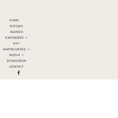
Ga
naar
inhoud
HOME
NIEUWS
AGENDA
KAATBOERE
NXT
KAATBUURKES
MEDIA
SPONSOREN
CONTACT
JCV