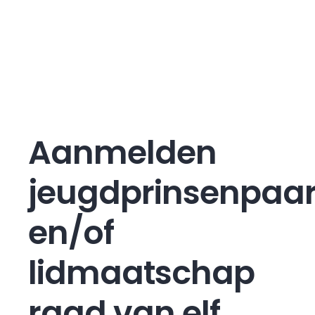
Yuri Pluijmen
Harald Steijns
Aanmelden
jeugdprinsenpaa
en/of
lidmaatschap
raad van elf