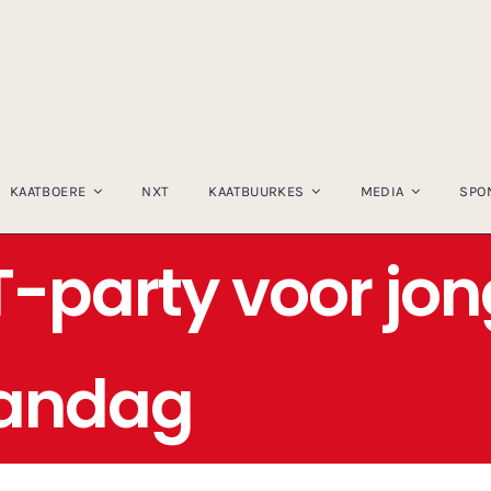
KAATBOERE
NXT
KAATBUURKES
MEDIA
SPO
-party voor jon
andag