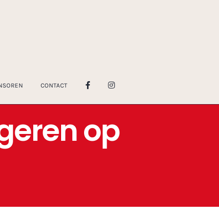
NSOREN
CONTACT
geren op