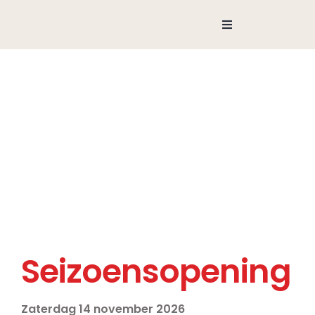
Ga
naar
Toggle
Navigation
inhoud
Agenda
Seizoensopening
Zaterdag 14 november 2026