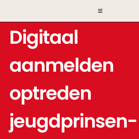
Ga
naar
Toggle
Navigation
inhoud
Digitaal
aanmelden
optreden
jeugdprinsen-