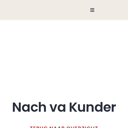
Ga
naar
Toggle
Navigation
inhoud
Fotogalerij
Nach va Kunder